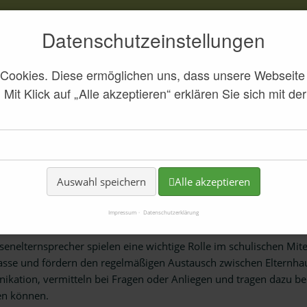
Aktuell
Datenschutzeinstellungen
Cookies. Diese ermöglichen uns, dass unsere Webseite 
. Mit Klick auf „Alle akzeptieren“ erklären Sie sich mit 
SSENELTERNSPRE
-Thurnau
Für Eltern
Klassenelternsprecher
Auswahl speichern
Alle akzeptieren
assenelternsprecher – Stimme der El
Impressum
Datenschutzerklärung
senelternsprecher spielen eine wichtige Rolle im schulischen Mitei
lasse und fördern den regelmäßigen Austausch zwischen Elternhau
ation, vermitteln bei Fragen oder Anliegen und tragen dazu bei, 
gen können.