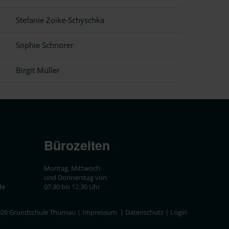
Stefanie Zoike-Schyschka
Sophie Schnörer
Birgit Müller
Bürozeiten
Montag, Mittwoch
und Donnerstag von
de
07.30 bis 12.30 Uhr
26 Grundschule Thurnau |
Impressum
|
Datenschutz
|
Login