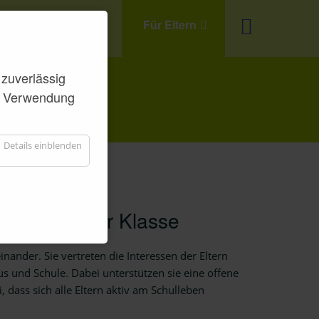
Unsere Schule
Für Eltern
zuverlässig
der Verwendung
CHER
Details einblenden
tern in jeder Klasse
nander. Sie vertreten die Interessen der Eltern
s und Schule. Dabei unterstützen sie eine offene
dass sich alle Eltern aktiv am Schulleben