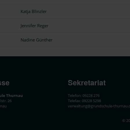
Katja Blinzler
Jennifer Reger
Nadine Günther
sse
Sekretariat
ule Thurnau
Telefon: 09228 276
str. 26
Telefax: 09228 5298
rnau
verwaltung@grundschule-thurnau.
© 20