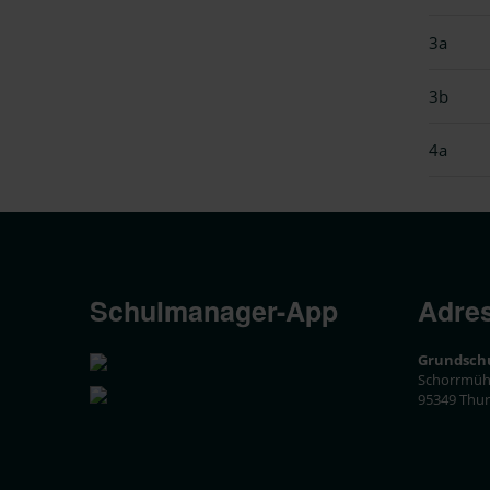
3a
3b
4a
Schulmanager-App
Adre
Grundsch
Schorrmühl
95349 Thu