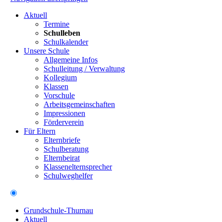
Aktuell
Termine
Schulleben
Schulkalender
Unsere Schule
Allgemeine Infos
Schulleitung / Verwaltung
Kollegium
Klassen
Vorschule
Arbeitsgemeinschaften
Impressionen
Förderverein
Für Eltern
Elternbriefe
Schulberatung
Elternbeirat
Klassenelternsprecher
Schulweghelfer
Grundschule-Thurnau
Aktuell