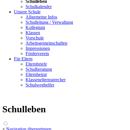
Schulleben
Schulkalender
Unsere Schule
Allgemeine Infos
Schulleitung / Verwaltung
Kollegium
Klassen
Vorschule
Arbeitsgemeinschaften
Impressionen
Förderverein
Für Eltern
Elternbriefe
Schulberatung
Elternbeirat
Klassenelternsprecher
Schulweghelfer
Schulleben
×
Navigation überspringen